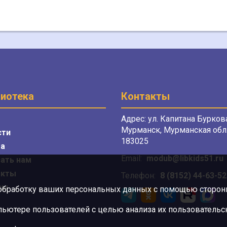
иотека
Контакты
Адрес: ул. Капитана Буркова
Мурманск, Мурманская обл.
сти
183025
а
Email:
modub@libkids51.ru
ать нам
акты
Телефон:
8 (8152) 44-63-52
сы
 обработку ваших персональных данных с помощью сторонни
ютере пользователей с целью анализа их пользовательск