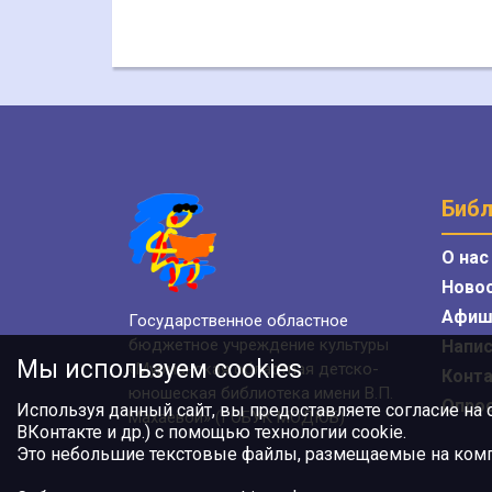
Библ
О нас
Ново
Афиш
Государственное областное
бюджетное учреждение культуры
Напис
Мы используем cookies
«Мурманская областная детско-
Конт
юношеская библиотека имени В.П.
Опро
Используя данный сайт, вы предоставляете согласие на
Махаевой» (ГОБУК МОДЮБ)
ВКонтакте и др.) с помощью технологии cookie.
Это небольшие текстовые файлы, размещаемые на компь