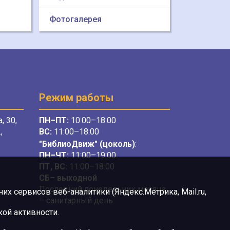
Фотогалерея
Режим работы
, 30,
ПН–ПТ:
10:00–18:00
,
ВС:
11:00–18:00
"БиблиоДвиж" (цоколь)
:
ПН–ЧТ
:
11:00–19:00
ПТ, ВС:
11:00–18:00
СБ– выходной
Последний понедельник месяца
х сервисов веб-аналитики (Яндекс.Метрика, Mail.ru,
– санитарный день
ой активности.