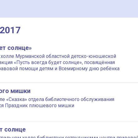
 2017
ет солнце»
 холле Мурманской областной детско-юношеской
акция «Пусть всегда будет солнце», посвящённая
равовой помощи детям и Всемирному дню ребёнка
ого мишки
але «Сказка» отдела библиотечного обслуживания
ся Праздник плюшевого мишки
т солнце
нтральном холле библиотеки сотрудниками центра правовой