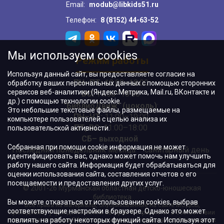
Email:
modub@libkids51.ru
Телефон:
8 (8152) 44-63-52
Мы используем cookies
Режим работы
Используя данный сайт, вы предоставляете согласие на
ПН–ПТ:
10:00–18:00
обработку ваших персональных данных с помощью сторонних
сервисов веб-аналитики (Яндекс.Метрика, Mail.ru, ВКонтакте и
ВС:
11:00–18:00
др.) с помощью технологии cookie.
"БиблиоДвиж" (цоколь)
:
Это небольшие текстовые файлы, размещаемые на
ПН–ЧТ
:
11:00–19:00
компьютере пользователей с целью анализа их
ПТ, ВС:
11:00–18:00
пользовательской активности.
СБ– выходной
Собранная при помощи cookie информация не может
Последний понедельник месяца – санитарный день
идентифицировать вас, однако может помочь нам улучшить
работу нашего сайта. Информация будет обрабатываться для
оценки использования сайта, составления отчетов о его
посещаемости и предоставления других услуг.
© 2001-26 Мурманская областная детско-юношеская
библиотека
Вы можете отказаться от использования cookies, выбрав
Все права на материалы, опубликованные на сайте МОДЮБ,
соответствующие настройки в браузере. Однако это может
принадлежат учреждению и/или авторам и охраняются в соответствии
повлиять на работу некоторых функций сайта. Используя этот
с законодательством РФ. Использование материалов, опубликованных