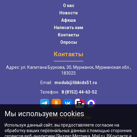
О нас
Новости
Афиша
Написать нам
Контакты
Опросы
Контакты
Адрес: ул. Капитана Буркова, 30, Мурманск, Мурманская обл.,
183025
Email:
modub@libkids51.ru
Телефон:
8 (8152) 44-63-52
Мы используем cookies
Режим работы
Используя данный сайт, вы предоставляете согласие на
ПН–ПТ:
10:00–18:00
обработку ваших персональных данных с помощью сторонних
сервисов веб-аналитики (Яндекс.Метрика, Mail.ru, ВКонтакте и