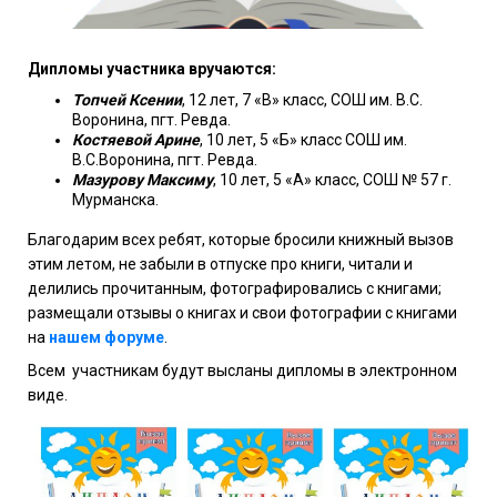
Дипломы участника вручаются:
Топчей Ксении
, 12 лет, 7 «В» класс, СОШ им. В.С.
Воронина, пгт. Ревда.
Костяевой Арине
, 10 лет, 5 «Б» класс СОШ им.
В.С.Воронина, пгт. Ревда.
Мазурову Максиму
, 10 лет, 5 «А» класс, СОШ № 57 г.
Мурманска.
Благодарим всех ребят, которые бросили книжный вызов
этим летом, не забыли в отпуске про книги, читали и
делились прочитанным, фотографировались с книгами;
размещали отзывы о книгах и свои фотографии с книгами
на
нашем форуме
.
Всем участникам будут высланы дипломы в электронном
виде.