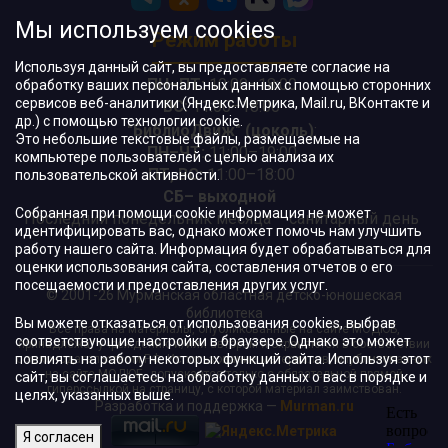
Мы используем cookies
Режим работы
Используя данный сайт, вы предоставляете согласие на
ПН–ПТ:
10:00–18:00
обработку ваших персональных данных с помощью сторонних
сервисов веб-аналитики (Яндекс.Метрика, Mail.ru, ВКонтакте и
ВС:
11:00–18:00
др.) с помощью технологии cookie.
"БиблиоДвиж" (цоколь)
:
Это небольшие текстовые файлы, размещаемые на
ПН–ЧТ
:
11:00–19:00
компьютере пользователей с целью анализа их
ПТ, ВС:
11:00–18:00
пользовательской активности.
СБ– выходной
Собранная при помощи cookie информация не может
Последний понедельник месяца – санитарный день
идентифицировать вас, однако может помочь нам улучшить
работу нашего сайта. Информация будет обрабатываться для
оценки использования сайта, составления отчетов о его
посещаемости и предоставления других услуг.
© 2001-26 Мурманская областная детско-юношеская
библиотека
Вы можете отказаться от использования cookies, выбрав
Все права на материалы, опубликованные на сайте МОДЮБ,
соответствующие настройки в браузере. Однако это может
принадлежат учреждению и/или авторам и охраняются в соответствии
повлиять на работу некоторых функций сайта. Используя этот
с законодательством РФ. Использование материалов, опубликованных
на сайте МОДЮБ, допускается только с обязательной прямой
сайт, вы соглашаетесь на обработку данных о вас в порядке и
гиперссылкой на страницу, с которой материал заимствован.
целях, указанных выше.
Разработка и поддержка —
Murman.ru
Я согласен