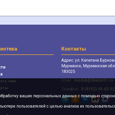
иотека
Контакты
Адрес: ул. Капитана Буркова
Мурманск, Мурманская обл.
сти
183025
а
Email:
modub@libkids51.ru
ать нам
акты
Телефон:
8 (8152) 44-63-52
сы
 обработку ваших персональных данных с помощью сторонни
ютере пользователей с целью анализа их пользовательск