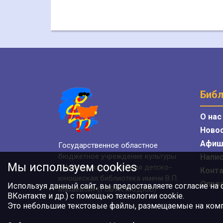
Библ
О нас
Ново
Афиш
Государственное областное
бюджетное учреждение культуры
Напис
Мы используем cookies
«Мурманская областная детско-
Конт
юношеская библиотека имени В.П.
Опро
Используя данный сайт, вы предоставляете согласие на
Махаевой» (ГОБУК МОДЮБ)
ВКонтакте и др.) с помощью технологии cookie.
Это небольшие текстовые файлы, размещаемые на компь