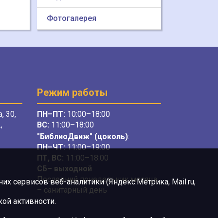
Фотогалерея
Режим работы
, 30,
ПН–ПТ:
10:00–18:00
,
ВС:
11:00–18:00
"БиблиоДвиж" (цоколь)
:
ПН–ЧТ
:
11:00–19:00
ПТ, ВС:
11:00–18:00
СБ– выходной
Последний понедельник месяца
х сервисов веб-аналитики (Яндекс.Метрика, Mail.ru,
– санитарный день
ой активности.