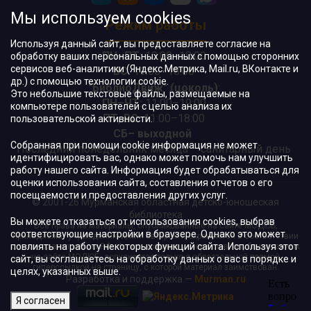
Мы используем cookies
Режим работы
Используя данный сайт, вы предоставляете согласие на
ПН–ПТ:
10:00–18:00
обработку ваших персональных данных с помощью сторонних
сервисов веб-аналитики (Яндекс.Метрика, Mail.ru, ВКонтакте и
ВС:
11:00–18:00
др.) с помощью технологии cookie.
"БиблиоДвиж" (цоколь)
:
Это небольшие текстовые файлы, размещаемые на
ПН–ЧТ
:
11:00–19:00
компьютере пользователей с целью анализа их
ПТ, ВС:
11:00–18:00
пользовательской активности.
СБ– выходной
Собранная при помощи cookie информация не может
Последний понедельник месяца – санитарный день
идентифицировать вас, однако может помочь нам улучшить
работу нашего сайта. Информация будет обрабатываться для
оценки использования сайта, составления отчетов о его
посещаемости и предоставления других услуг.
© 2001-26 Мурманская областная детско-юношеская
библиотека
Вы можете отказаться от использования cookies, выбрав
Все права на материалы, опубликованные на сайте МОДЮБ,
соответствующие настройки в браузере. Однако это может
принадлежат учреждению и/или авторам и охраняются в соответствии
повлиять на работу некоторых функций сайта. Используя этот
с законодательством РФ. Использование материалов, опубликованных
на сайте МОДЮБ, допускается только с обязательной прямой
сайт, вы соглашаетесь на обработку данных о вас в порядке и
гиперссылкой на страницу, с которой материал заимствован.
целях, указанных выше.
Разработка и поддержка —
Murman.ru
Я согласен