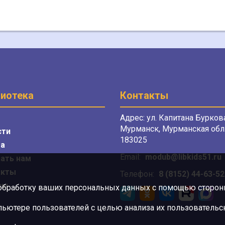
иотека
Контакты
Адрес: ул. Капитана Буркова
Мурманск, Мурманская обл.
сти
183025
а
Email:
modub@libkids51.ru
ать нам
акты
Телефон:
8 (8152) 44-63-52
сы
 обработку ваших персональных данных с помощью сторонни
ютере пользователей с целью анализа их пользовательск