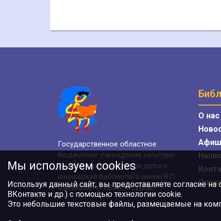
Библ
О нас
Ново
Афиш
Государственное областное
бюджетное учреждение культуры
Напис
Мы используем cookies
«Мурманская областная детско-
Конт
юношеская библиотека имени В.П.
Опро
Используя данный сайт, вы предоставляете согласие на
Махаевой» (ГОБУК МОДЮБ)
ВКонтакте и др.) с помощью технологии cookie.
Это небольшие текстовые файлы, размещаемые на компь