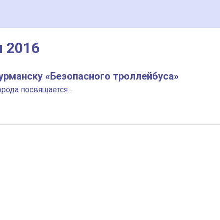
я 2016
урманску «Безопасного троллейбуса»
орода посвящается…