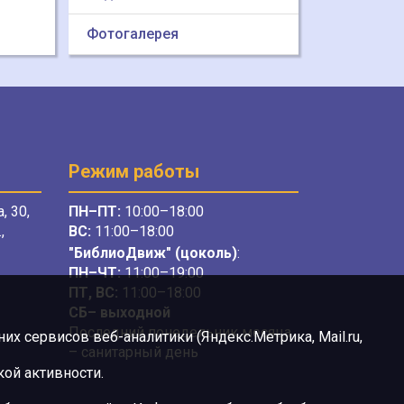
Фотогалерея
Режим работы
, 30,
ПН–ПТ:
10:00–18:00
,
ВС:
11:00–18:00
"БиблиоДвиж" (цоколь)
:
ПН–ЧТ
:
11:00–19:00
ПТ, ВС:
11:00–18:00
СБ– выходной
Последний понедельник месяца
х сервисов веб-аналитики (Яндекс.Метрика, Mail.ru,
– санитарный день
ой активности.