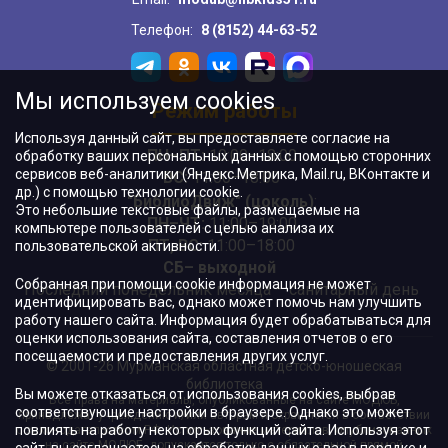
Телефон:
8 (8152) 44-63-52
Мы используем cookies
Режим работы
Используя данный сайт, вы предоставляете согласие на
ПН–ПТ:
10:00–18:00
обработку ваших персональных данных с помощью сторонних
сервисов веб-аналитики (Яндекс.Метрика, Mail.ru, ВКонтакте и
ВС:
11:00–18:00
др.) с помощью технологии cookie.
"БиблиоДвиж" (цоколь)
:
Это небольшие текстовые файлы, размещаемые на
ПН–ЧТ
:
11:00–19:00
компьютере пользователей с целью анализа их
ПТ, ВС:
11:00–18:00
пользовательской активности.
СБ– выходной
Собранная при помощи cookie информация не может
Последний понедельник месяца – санитарный день
идентифицировать вас, однако может помочь нам улучшить
работу нашего сайта. Информация будет обрабатываться для
оценки использования сайта, составления отчетов о его
посещаемости и предоставления других услуг.
© 2001-26 Мурманская областная детско-юношеская
библиотека
Вы можете отказаться от использования cookies, выбрав
Все права на материалы, опубликованные на сайте МОДЮБ,
соответствующие настройки в браузере. Однако это может
принадлежат учреждению и/или авторам и охраняются в соответствии
повлиять на работу некоторых функций сайта. Используя этот
с законодательством РФ. Использование материалов, опубликованных
на сайте МОДЮБ, допускается только с обязательной прямой