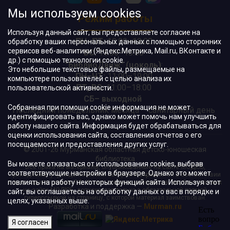
Мы используем cookies
Режим работы
Используя данный сайт, вы предоставляете согласие на
ПН–ПТ:
10:00–18:00
обработку ваших персональных данных с помощью сторонних
сервисов веб-аналитики (Яндекс.Метрика, Mail.ru, ВКонтакте и
ВС:
11:00–18:00
др.) с помощью технологии cookie.
"БиблиоДвиж" (цоколь)
:
Это небольшие текстовые файлы, размещаемые на
ПН–ЧТ
:
11:00–19:00
компьютере пользователей с целью анализа их
ПТ, ВС:
11:00–18:00
пользовательской активности.
СБ– выходной
Собранная при помощи cookie информация не может
Последний понедельник месяца – санитарный день
идентифицировать вас, однако может помочь нам улучшить
работу нашего сайта. Информация будет обрабатываться для
оценки использования сайта, составления отчетов о его
посещаемости и предоставления других услуг.
© 2001-26 Мурманская областная детско-юношеская
библиотека
Вы можете отказаться от использования cookies, выбрав
Все права на материалы, опубликованные на сайте МОДЮБ,
соответствующие настройки в браузере. Однако это может
принадлежат учреждению и/или авторам и охраняются в соответствии
повлиять на работу некоторых функций сайта. Используя этот
с законодательством РФ. Использование материалов, опубликованных
на сайте МОДЮБ, допускается только с обязательной прямой
сайт, вы соглашаетесь на обработку данных о вас в порядке и
гиперссылкой на страницу, с которой материал заимствован.
целях, указанных выше.
Разработка и поддержка —
Murman.ru
Я согласен