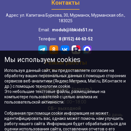
Контакты
Адрес: ул. Капитана Буркова, 30, Мурманск, Мурманская обл.,
183025
Email:
modub@libkids51.ru
Телефон:
8 (8152) 44-63-52
Мы используем cookies
Режим работы
Используя данный сайт, вы предоставляете согласие на
ПН–ПТ:
10:00–18:00
обработку ваших персональных данных с помощью сторонних
сервисов веб-аналитики (Яндекс.Метрика, Mail.ru, ВКонтакте и
ВС:
11:00–18:00
др.) с помощью технологии cookie.
"БиблиоДвиж" (цоколь)
:
Это небольшие текстовые файлы, размещаемые на
ПН–ЧТ
:
11:00–19:00
компьютере пользователей с целью анализа их
ПТ, ВС:
11:00–18:00
пользовательской активности.
СБ– выходной
Собранная при помощи cookie информация не может
Последний понедельник месяца – санитарный день
идентифицировать вас, однако может помочь нам улучшить
работу нашего сайта. Информация будет обрабатываться для
оценки использования сайта, составления отчетов о его