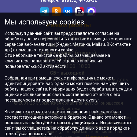
Телефон:
8 (8152) 44-63-52
Мы используем cookies
Режим работы
Используя данный сайт, вы предоставляете согласие на
ПН–ПТ:
10:00–18:00
обработку ваших персональных данных с помощью сторонних
сервисов веб-аналитики (Яндекс.Метрика, Mail.ru, ВКонтакте и
ВС:
11:00–18:00
др.) с помощью технологии cookie.
"БиблиоДвиж" (цоколь)
:
Это небольшие текстовые файлы, размещаемые на
ПН–ЧТ
:
11:00–19:00
компьютере пользователей с целью анализа их
ПТ, ВС:
11:00–18:00
пользовательской активности.
СБ– выходной
Собранная при помощи cookie информация не может
Последний понедельник месяца – санитарный день
идентифицировать вас, однако может помочь нам улучшить
работу нашего сайта. Информация будет обрабатываться для
оценки использования сайта, составления отчетов о его
посещаемости и предоставления других услуг.
© 2001-26 Мурманская областная детско-юношеская
библиотека
Вы можете отказаться от использования cookies, выбрав
Все права на материалы, опубликованные на сайте МОДЮБ,
соответствующие настройки в браузере. Однако это может
принадлежат учреждению и/или авторам и охраняются в соответствии
повлиять на работу некоторых функций сайта. Используя этот
с законодательством РФ. Использование материалов, опубликованных
на сайте МОДЮБ, допускается только с обязательной прямой
сайт, вы соглашаетесь на обработку данных о вас в порядке и
гиперссылкой на страницу, с которой материал заимствован.
целях, указанных выше.
Разработка и поддержка —
Murman.ru