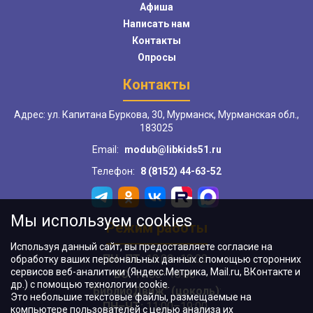
Афиша
Написать нам
Контакты
Опросы
Контакты
Адрес: ул. Капитана Буркова, 30, Мурманск, Мурманская обл.,
183025
Email:
modub@libkids51.ru
Телефон:
8 (8152) 44-63-52
Мы используем cookies
Режим работы
Используя данный сайт, вы предоставляете согласие на
ПН–ПТ:
10:00–18:00
обработку ваших персональных данных с помощью сторонних
сервисов веб-аналитики (Яндекс.Метрика, Mail.ru, ВКонтакте и
ВС:
11:00–18:00
др.) с помощью технологии cookie.
"БиблиоДвиж" (цоколь)
:
Это небольшие текстовые файлы, размещаемые на
ПН–ЧТ
:
11:00–19:00
компьютере пользователей с целью анализа их