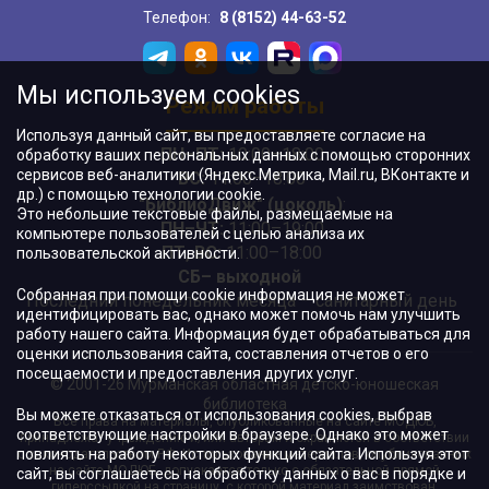
Телефон:
8 (8152) 44-63-52
Мы используем cookies
Режим работы
Используя данный сайт, вы предоставляете согласие на
ПН–ПТ:
10:00–18:00
обработку ваших персональных данных с помощью сторонних
сервисов веб-аналитики (Яндекс.Метрика, Mail.ru, ВКонтакте и
ВС:
11:00–18:00
др.) с помощью технологии cookie.
"БиблиоДвиж" (цоколь)
:
Это небольшие текстовые файлы, размещаемые на
ПН–ЧТ
:
11:00–19:00
компьютере пользователей с целью анализа их
ПТ, ВС:
11:00–18:00
пользовательской активности.
СБ– выходной
Собранная при помощи cookie информация не может
Последний понедельник месяца – санитарный день
идентифицировать вас, однако может помочь нам улучшить
работу нашего сайта. Информация будет обрабатываться для
оценки использования сайта, составления отчетов о его
посещаемости и предоставления других услуг.
© 2001-26 Мурманская областная детско-юношеская
библиотека
Вы можете отказаться от использования cookies, выбрав
Все права на материалы, опубликованные на сайте МОДЮБ,
соответствующие настройки в браузере. Однако это может
принадлежат учреждению и/или авторам и охраняются в соответствии
повлиять на работу некоторых функций сайта. Используя этот
с законодательством РФ. Использование материалов, опубликованных
на сайте МОДЮБ, допускается только с обязательной прямой
сайт, вы соглашаетесь на обработку данных о вас в порядке и
гиперссылкой на страницу, с которой материал заимствован.