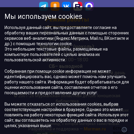
Мы используем cookies
Режим работы
Используя данный сайт, вы предоставляете согласие на
ПН–ПТ:
10:00–18:00
обработку ваших персональных данных с помощью сторонних
сервисов веб-аналитики (Яндекс.Метрика, Mail.ru, ВКонтакте и
ВС:
11:00–18:00
др.) с помощью технологии cookie.
"БиблиоДвиж" (цоколь)
:
Это небольшие текстовые файлы, размещаемые на
ПН–ЧТ
:
11:00–19:00
компьютере пользователей с целью анализа их
ПТ, ВС:
11:00–18:00
пользовательской активности.
СБ– выходной
Собранная при помощи cookie информация не может
Последний понедельник месяца – санитарный день
идентифицировать вас, однако может помочь нам улучшить
работу нашего сайта. Информация будет обрабатываться для
оценки использования сайта, составления отчетов о его
посещаемости и предоставления других услуг.
© 2001-26 Мурманская областная детско-юношеская
библиотека
Вы можете отказаться от использования cookies, выбрав
Все права на материалы, опубликованные на сайте МОДЮБ,
соответствующие настройки в браузере. Однако это может
принадлежат учреждению и/или авторам и охраняются в соответствии
повлиять на работу некоторых функций сайта. Используя этот
с законодательством РФ. Использование материалов, опубликованных
на сайте МОДЮБ, допускается только с обязательной прямой
сайт, вы соглашаетесь на обработку данных о вас в порядке и
гиперссылкой на страницу, с которой материал заимствован.
целях, указанных выше.
Разработка и поддержка —
Murman.ru