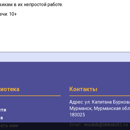
икам в их непростой работе.
чи: 10+
иотека
Контакты
Адрес: ул. Капитана Буркова
Мурманск, Мурманская обл.
сти
183025
а
Email:
modub@libkids51.ru
ать нам