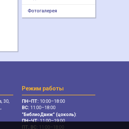
Фотогалерея
Режим работы
, 30,
ПН–ПТ:
10:00–18:00
,
ВС:
11:00–18:00
"БиблиоДвиж" (цоколь)
:
ПН–ЧТ
:
11:00–19:00
ПТ, ВС:
11:00–18:00