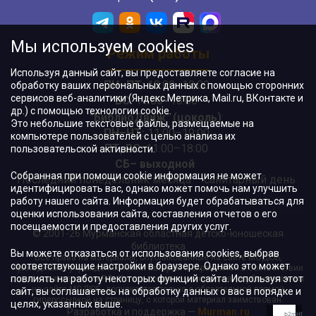
Мы используем cookies
Режим работы
Используя данный сайт, вы предоставляете согласие на
ПН–ПТ:
10:00–18:00
обработку ваших персональных данных с помощью сторонних
сервисов веб-аналитики (Яндекс.Метрика, Mail.ru, ВКонтакте и
ВС:
11:00–18:00
др.) с помощью технологии cookie.
"БиблиоДвиж" (цоколь)
:
Это небольшие текстовые файлы, размещаемые на
ПН–ЧТ
:
11:00–19:00
компьютере пользователей с целью анализа их
ПТ, ВС:
11:00–18:00
пользовательской активности.
СБ– выходной
Собранная при помощи cookie информация не может
Последний понедельник месяца – санитарный день
идентифицировать вас, однако может помочь нам улучшить
работу нашего сайта. Информация будет обрабатываться для
оценки использования сайта, составления отчетов о его
посещаемости и предоставления других услуг.
© 2001-26 Мурманская областная детско-юношеская
библиотека
Вы можете отказаться от использования cookies, выбрав
Все права на материалы, опубликованные на сайте МОДЮБ,
соответствующие настройки в браузере. Однако это может
принадлежат учреждению и/или авторам и охраняются в соответствии
повлиять на работу некоторых функций сайта. Используя этот
с законодательством РФ. Использование материалов, опубликованных
на сайте МОДЮБ, допускается только с обязательной прямой
сайт, вы соглашаетесь на обработку данных о вас в порядке и
гиперссылкой на страницу, с которой материал заимствован.
целях, указанных выше.
Разработка и поддержка —
Murman.ru