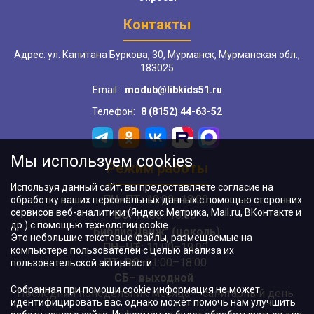
Контакты
Адрес: ул. Капитана Буркова, 30, Мурманск, Мурманская обл.,
183025
Email:
modub@libkids51.ru
Телефон:
8 (8152) 44-63-52
Мы используем cookies
Режим работы
Используя данный сайт, вы предоставляете согласие на
ПН–ПТ:
10:00–18:00
обработку ваших персональных данных с помощью сторонних
сервисов веб-аналитики (Яндекс.Метрика, Mail.ru, ВКонтакте и
ВС:
11:00–18:00
др.) с помощью технологии cookie.
"БиблиоДвиж" (цоколь)
:
Это небольшие текстовые файлы, размещаемые на
ПН–ЧТ
:
11:00–19:00
компьютере пользователей с целью анализа их
ПТ, ВС:
11:00–18:00
пользовательской активности.
СБ– выходной
Собранная при помощи cookie информация не может
Последний понедельник месяца – санитарный день
идентифицировать вас, однако может помочь нам улучшить