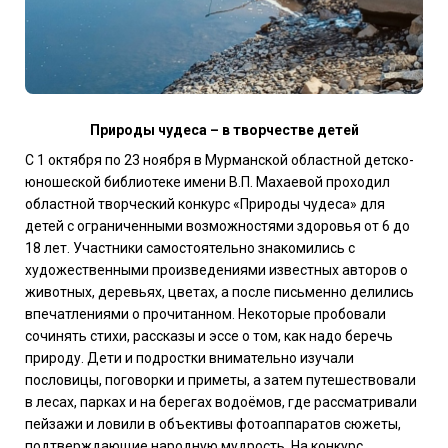
Природы чудеса – в творчестве детей
С 1 октября по 23 ноября в Мурманской областной детско-
юношеской библиотеке имени В.П. Махаевой проходил
областной творческий конкурс «Природы чудеса» для
детей с ограниченными возможностями здоровья от 6 до
18 лет. Участники самостоятельно знакомились с
художественными произведениями известных авторов о
животных, деревьях, цветах, а после письменно делились
впечатлениями о прочитанном. Некоторые пробовали
сочинять стихи, рассказы и эссе о том, как надо беречь
природу. Дети и подростки внимательно изучали
пословицы, поговорки и приметы, а затем путешествовали
в лесах, парках и на берегах водоёмов, где рассматривали
пейзажи и ловили в объективы фотоаппаратов сюжеты,
подтверждающие народную мудрость. На конкурс