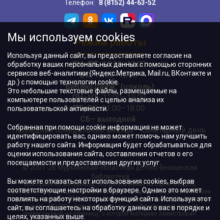
Телефон:
8 (8152) 44-63-52
Мы используем cookies
Режим работы
Используя данный сайт, вы предоставляете согласие на
ПН–ПТ:
10:00–18:00
обработку ваших персональных данных с помощью сторонних
сервисов веб-аналитики (Яндекс.Метрика, Mail.ru, ВКонтакте и
ВС:
11:00–18:00
др.) с помощью технологии cookie.
"БиблиоДвиж" (цоколь)
:
Это небольшие текстовые файлы, размещаемые на
ПН–ЧТ
:
11:00–19:00
компьютере пользователей с целью анализа их
ПТ, ВС:
11:00–18:00
пользовательской активности.
СБ– выходной
Собранная при помощи cookie информация не может
Последний понедельник месяца – санитарный день
идентифицировать вас, однако может помочь нам улучшить
работу нашего сайта. Информация будет обрабатываться для
оценки использования сайта, составления отчетов о его
посещаемости и предоставления других услуг.
© 2001-26 Мурманская областная детско-юношеская
библиотека
Вы можете отказаться от использования cookies, выбрав
Все права на материалы, опубликованные на сайте МОДЮБ,
соответствующие настройки в браузере. Однако это может
принадлежат учреждению и/или авторам и охраняются в соответствии
повлиять на работу некоторых функций сайта. Используя этот
с законодательством РФ. Использование материалов, опубликованных
на сайте МОДЮБ, допускается только с обязательной прямой
сайт, вы соглашаетесь на обработку данных о вас в порядке и
гиперссылкой на страницу, с которой материал заимствован.
целях, указанных выше.