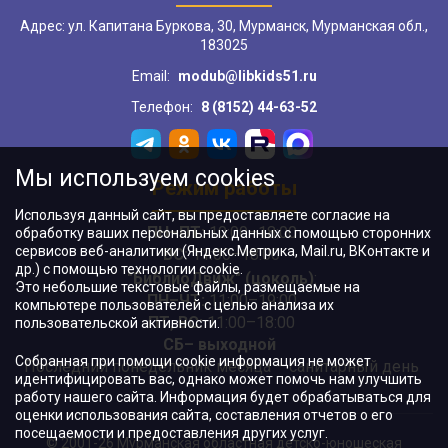
Адрес: ул. Капитана Буркова, 30, Мурманск, Мурманская обл.,
183025
Email:
modub@libkids51.ru
Телефон:
8 (8152) 44-63-52
Мы используем cookies
Режим работы
Используя данный сайт, вы предоставляете согласие на
ПН–ПТ:
10:00–18:00
обработку ваших персональных данных с помощью сторонних
сервисов веб-аналитики (Яндекс.Метрика, Mail.ru, ВКонтакте и
ВС:
11:00–18:00
др.) с помощью технологии cookie.
"БиблиоДвиж" (цоколь)
:
Это небольшие текстовые файлы, размещаемые на
ПН–ЧТ
:
11:00–19:00
компьютере пользователей с целью анализа их
ПТ, ВС:
11:00–18:00
пользовательской активности.
СБ– выходной
Собранная при помощи cookie информация не может
Последний понедельник месяца – санитарный день
идентифицировать вас, однако может помочь нам улучшить
работу нашего сайта. Информация будет обрабатываться для
оценки использования сайта, составления отчетов о его
посещаемости и предоставления других услуг.
© 2001-26 Мурманская областная детско-юношеская