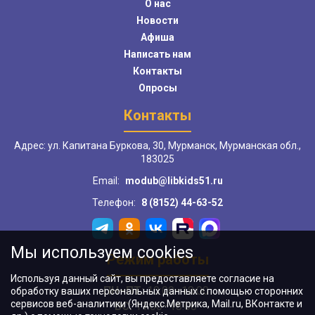
О нас
Новости
Афиша
Написать нам
Контакты
Опросы
Контакты
Адрес: ул. Капитана Буркова, 30, Мурманск, Мурманская обл.,
183025
Email:
modub@libkids51.ru
Телефон:
8 (8152) 44-63-52
Мы используем cookies
Режим работы
Используя данный сайт, вы предоставляете согласие на
ПН–ПТ:
10:00–18:00
обработку ваших персональных данных с помощью сторонних
сервисов веб-аналитики (Яндекс.Метрика, Mail.ru, ВКонтакте и
ВС:
11:00–18:00