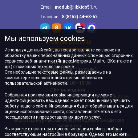
Email:
modub@libkids51.ru
Телефон:
8 (8152) 44-63-52
Мы используем cookies
Режим работы
Используя данный сайт, вы предоставляете согласие на
ПН–ПТ:
10:00–18:00
обработку ваших персональных данных с помощью сторонних
сервисов веб-аналитики (Яндекс.Метрика, Mail.ru, ВКонтакте и
ВС:
11:00–18:00
др.) с помощью технологии cookie.
"БиблиоДвиж" (цоколь)
:
Это небольшие текстовые файлы, размещаемые на
ПН–ЧТ
:
11:00–19:00
компьютере пользователей с целью анализа их
ПТ, ВС:
11:00–18:00
пользовательской активности.
СБ– выходной
Собранная при помощи cookie информация не может
Последний понедельник месяца – санитарный день
идентифицировать вас, однако может помочь нам улучшить
работу нашего сайта. Информация будет обрабатываться для
оценки использования сайта, составления отчетов о его
посещаемости и предоставления других услуг.
© 2001-26 Мурманская областная детско-юношеская
библиотека
Вы можете отказаться от использования cookies, выбрав
Все права на материалы, опубликованные на сайте МОДЮБ,
соответствующие настройки в браузере. Однако это может
принадлежат учреждению и/или авторам и охраняются в соответствии