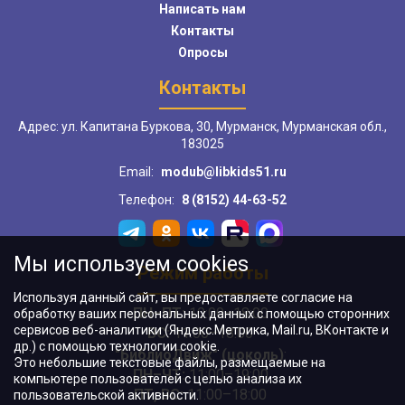
Написать нам
Контакты
Опросы
Контакты
Адрес: ул. Капитана Буркова, 30, Мурманск, Мурманская обл.,
183025
Email:
modub@libkids51.ru
Телефон:
8 (8152) 44-63-52
Мы используем cookies
Режим работы
Используя данный сайт, вы предоставляете согласие на
ПН–ПТ:
10:00–18:00
обработку ваших персональных данных с помощью сторонних
сервисов веб-аналитики (Яндекс.Метрика, Mail.ru, ВКонтакте и
ВС:
11:00–18:00
др.) с помощью технологии cookie.
"БиблиоДвиж" (цоколь)
:
Это небольшие текстовые файлы, размещаемые на
ПН–ЧТ
:
11:00–19:00
компьютере пользователей с целью анализа их
ПТ, ВС:
11:00–18:00
пользовательской активности.