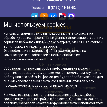
Email:
modub@libkids51.ru
Телефон:
8 (8152) 44-63-52
Мы используем cookies
Режим работы
Используя данный сайт, вы предоставляете согласие на
ПН–ПТ:
10:00–18:00
обработку ваших персональных данных с помощью сторонних
сервисов веб-аналитики (Яндекс.Метрика, Mail.ru, ВКонтакте и
ВС:
11:00–18:00
др.) с помощью технологии cookie.
"БиблиоДвиж" (цоколь)
:
Это небольшие текстовые файлы, размещаемые на
ПН–ЧТ
:
11:00–19:00
компьютере пользователей с целью анализа их
ПТ, ВС:
11:00–18:00
пользовательской активности.
СБ– выходной
Собранная при помощи cookie информация не может
Последний понедельник месяца – санитарный день
идентифицировать вас, однако может помочь нам улучшить
работу нашего сайта. Информация будет обрабатываться для
оценки использования сайта, составления отчетов о его
посещаемости и предоставления других услуг.
© 2001-26 Мурманская областная детско-юношеская
библиотека
Вы можете отказаться от использования cookies, выбрав
Все права на материалы, опубликованные на сайте МОДЮБ,
соответствующие настройки в браузере. Однако это может
принадлежат учреждению и/или авторам и охраняются в соответствии
повлиять на работу некоторых функций сайта. Используя этот
с законодательством РФ. Использование материалов, опубликованных
на сайте МОДЮБ, допускается только с обязательной прямой