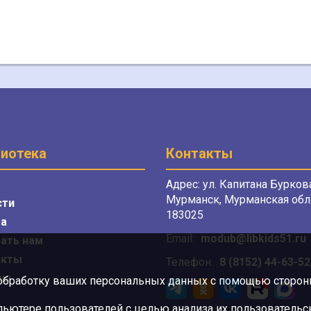
иотека
Контакты
Адрес: ул. Капитана Буркова
Мурманск, Мурманская обл.
сти
183025
а
Email:
modub@libkids51.ru
ать нам
акты
Телефон:
8 (8152) 44-63-52
сы
 обработку ваших персональных данных с помощью сторонни
ютере пользователей с целью анализа их пользовательск