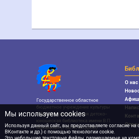
Библ
О нас
Ново
Афиш
Государственное областное
бюджетное учреждение культуры
Напис
Мы используем cookies
«Мурманская областная детско-
Конт
юношеская библиотека имени В.П.
Опро
Используя данный сайт, вы предоставляете согласие на
Махаевой» (ГОБУК МОДЮБ)
ВКонтакте и др.) с помощью технологии cookie.
Это небольшие текстовые файлы, размещаемые на компь