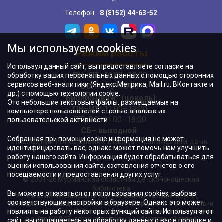
Телефон:
8 (8152) 44-63-52
Мы используем cookies
Режим работы
Используя данный сайт, вы предоставляете согласие на
ПН–ПТ:
10:00–18:00
обработку ваших персональных данных с помощью сторонних
сервисов веб-аналитики (Яндекс.Метрика, Mail.ru, ВКонтакте и
ВС:
11:00–18:00
др.) с помощью технологии cookie.
"БиблиоДвиж" (цоколь)
:
Это небольшие текстовые файлы, размещаемые на
ПН–ЧТ
:
11:00–19:00
компьютере пользователей с целью анализа их
ПТ, ВС:
11:00–18:00
пользовательской активности.
СБ– выходной
Собранная при помощи cookie информация не может
Последний понедельник месяца – санитарный день
идентифицировать вас, однако может помочь нам улучшить
работу нашего сайта. Информация будет обрабатываться для
оценки использования сайта, составления отчетов о его
посещаемости и предоставления других услуг.
© 2001-26 Мурманская областная детско-юношеская
библиотека
Вы можете отказаться от использования cookies, выбрав
Все права на материалы, опубликованные на сайте МОДЮБ,
соответствующие настройки в браузере. Однако это может
принадлежат учреждению и/или авторам и охраняются в соответствии
повлиять на работу некоторых функций сайта. Используя этот
с законодательством РФ. Использование материалов, опубликованных
на сайте МОДЮБ, допускается только с обязательной прямой
сайт, вы соглашаетесь на обработку данных о вас в порядке и