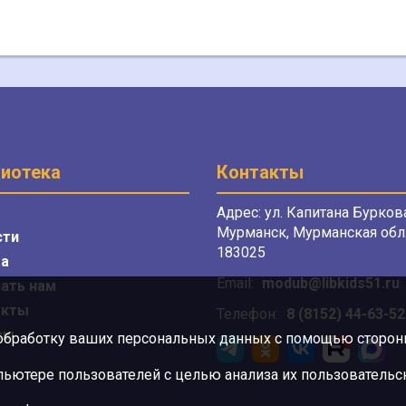
иотека
Контакты
Адрес: ул. Капитана Буркова
Мурманск, Мурманская обл.
сти
183025
а
Email:
modub@libkids51.ru
ать нам
акты
Телефон:
8 (8152) 44-63-52
сы
 обработку ваших персональных данных с помощью сторонни
ютере пользователей с целью анализа их пользовательск