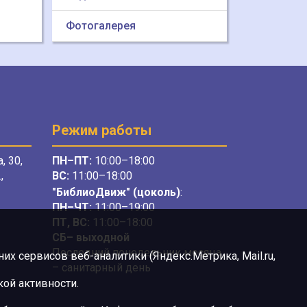
Фотогалерея
Режим работы
, 30,
ПН–ПТ:
10:00–18:00
,
ВС:
11:00–18:00
"БиблиоДвиж" (цоколь)
:
ПН–ЧТ
:
11:00–19:00
ПТ, ВС:
11:00–18:00
СБ– выходной
Последний понедельник месяца
х сервисов веб-аналитики (Яндекс.Метрика, Mail.ru,
– санитарный день
ой активности.