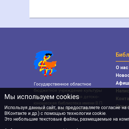
Библ
О нас
Ново
Афиш
Государственное областное
бюджетное учреждение культуры
Напис
Мы используем cookies
«Мурманская областная детско-
Конт
юношеская библиотека имени В.П.
Опро
Используя данный сайт, вы предоставляете согласие на
Махаевой» (ГОБУК МОДЮБ)
ВКонтакте и др.) с помощью технологии cookie.
Это небольшие текстовые файлы, размещаемые на компь