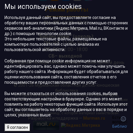
Мы используем cookies
Режим работы
Используя данный сайт, вы предоставляете согласие на
ПН–ПТ:
10:00–18:00
обработку ваших персональных данных с помощью сторонних
сервисов веб-аналитики (Яндекс.Метрика, Mail.ru, ВКонтакте и
ВС:
11:00–18:00
др.) с помощью технологии cookie.
"БиблиоДвиж" (цоколь)
:
Это небольшие текстовые файлы, размещаемые на
ПН–ЧТ
:
11:00–19:00
компьютере пользователей с целью анализа их
ПТ, ВС:
11:00–18:00
пользовательской активности.
СБ– выходной
Собранная при помощи cookie информация не может
Последний понедельник месяца – санитарный день
идентифицировать вас, однако может помочь нам улучшить
работу нашего сайта. Информация будет обрабатываться для
оценки использования сайта, составления отчетов о его
посещаемости и предоставления других услуг.
© 2001-26 Мурманская областная детско-юношеская
библиотека
Вы можете отказаться от использования cookies, выбрав
Все права на материалы, опубликованные на сайте МОДЮБ,
соответствующие настройки в браузере. Однако это может
принадлежат учреждению и/или авторам и охраняются в соответствии
повлиять на работу некоторых функций сайта. Используя этот
с законодательством РФ. Использование материалов, опубликованных
на сайте МОДЮБ, допускается только с обязательной прямой
сайт, вы соглашаетесь на обработку данных о вас в порядке и
гиперссылкой на страницу, с которой материал заимствован.
целях, указанных выше.
Разработка и поддержка —
Murman.ru
Я согласен