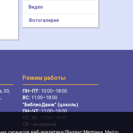
Видео
Фотогалерея
Режим работы
, 30,
ПН–ПТ:
10:00–18:00
,
ВС:
11:00–18:00
"БиблиоДвиж" (цоколь)
:
ПН–ЧТ
:
11:00–19:00
ПТ, ВС:
11:00–18:00
СБ– выходной
Последний понедельник месяца
х сервисов веб-аналитики (Яндекс.Метрика, Mail.ru,