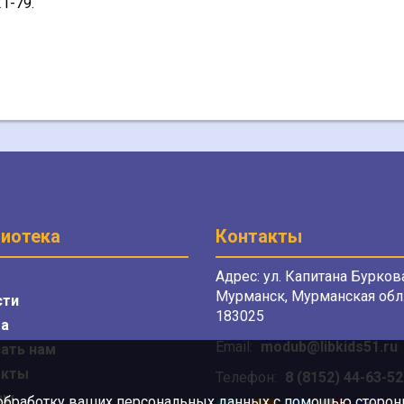
1-79.
иотека
Контакты
Адрес: ул. Капитана Буркова
Мурманск, Мурманская обл.
сти
183025
а
Email:
modub@libkids51.ru
ать нам
акты
Телефон:
8 (8152) 44-63-52
сы
 обработку ваших персональных данных с помощью сторонни