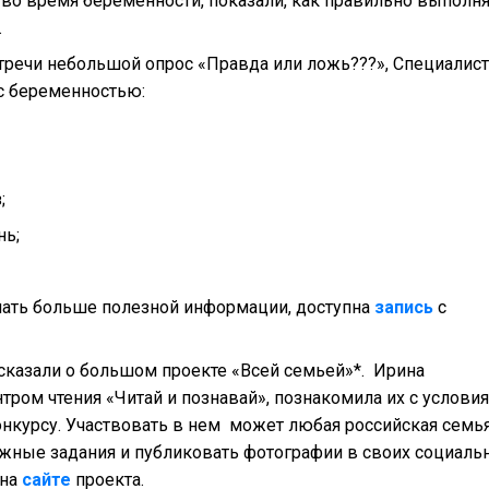
о время беременности, показали, как правильно выполня
.
тречи небольшой опрос «Правда или ложь???», Специалис
с беременностью:
з
;
нь
;
узнать больше полезной информации, доступна
запись
с
сказали о большом проекте «Всей семьей»*.
Ирина
ом чтения «Читай и познавай», познакомила их с услови
онкурсу. Участвовать в нем
может любая российская семья
жные задания и публиковать фотографии в своих социаль
 на
сайте
проекта.