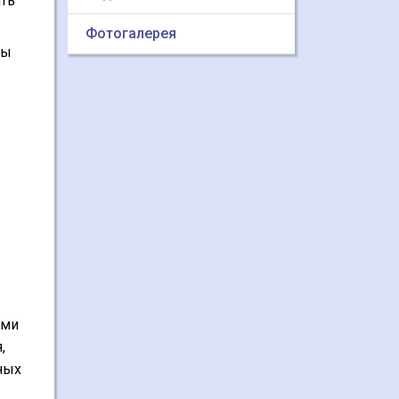
ть
Фотогалерея
ты
ями
,
ных