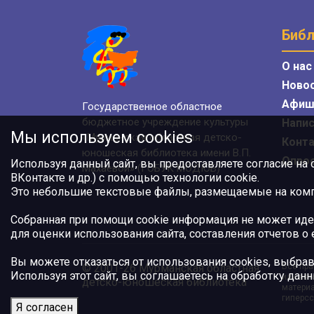
Библ
О нас
Ново
Афиш
Государственное областное
бюджетное учреждение культуры
Напис
Мы используем cookies
«Мурманская областная детско-
Конт
юношеская библиотека имени В.П.
Опро
Используя данный сайт, вы предоставляете согласие на
Махаевой» (ГОБУК МОДЮБ)
ВКонтакте и др.) с помощью технологии cookie.
Это небольшие текстовые файлы, размещаемые на компь
Собранная при помощи cookie информация не может иде
для оценки использования сайта, составления отчетов о
Вы можете отказаться от использования cookies, выбрав
© 2001-26 Мурманская областная
Все пра
Используя этот сайт, вы соглашаетесь на обработку данн
или авт
детско-юношеская библиотека
материа
гиперсс
Я согласен