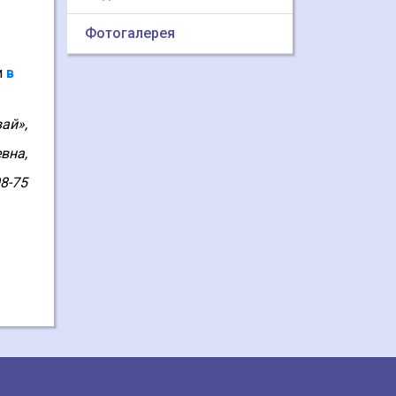
Фотогалерея
и
в
ай»,
вна,
08-75