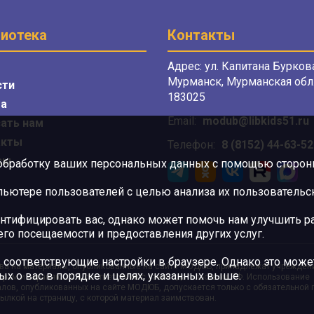
иотека
Контакты
Адрес: ул. Капитана Буркова
Мурманск, Мурманская обл.
сти
183025
а
Email:
modub@libkids51.ru
ать нам
акты
Телефон:
8 (8152) 44-63-52
сы
 обработку ваших персональных данных с помощью сторонни
ютере пользователей с целью анализа их пользовательск
нтифицировать вас, однако может помочь нам улучшить ра
 его посещаемости и предоставления других услуг.
 соответствующие настройки в браузере. Однако это может
ва на материалы, опубликованные на сайте МОДЮБ, принадлежат учрежден
ых о вас в порядке и целях, указанных выше.
орам и охраняются в соответствии с законодательством РФ. Использование
лов, опубликованных на сайте МОДЮБ, допускается только с обязательной
ылкой на страницу, с которой материал заимствован.