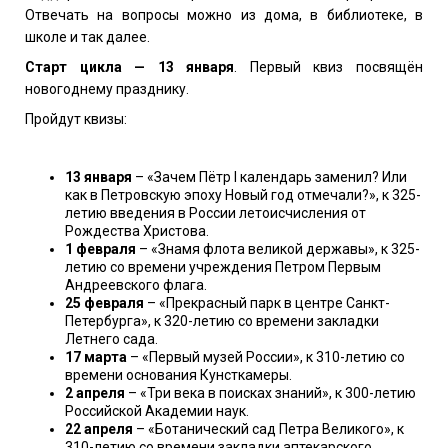
Отвечать на вопросы можно
из дома, в библиотеке, в
школе и так далее.
Старт цикла — 13 января
. Первый квиз посвящён
новогоднему празднику.
Пройдут квизы:
13 января
– «Зачем Пётр I календарь заменил? Или
как в Петровскую эпоху Новый год отмечали?», к 325-
летию введения в России летоисчисления от
Рождества Христова.
1 февраля
– «Знамя флота великой державы», к 325-
летию со времени учреждения Петром Первым
Андреевского флага.
25 февраля
– «Прекрасный парк в центре Санкт-
Петербурга», к 320-летию со времени закладки
Летнего сада.
17 марта
– «Первый музей России», к 310-летию со
времени основания Кунсткамеры.
2 апреля
– «Три века в поисках знаний», к 300-летию
Российской Академии наук.
22 апреля
– «Ботанический сад Петра Великого», к
310-летию со времени закладки аптекарского