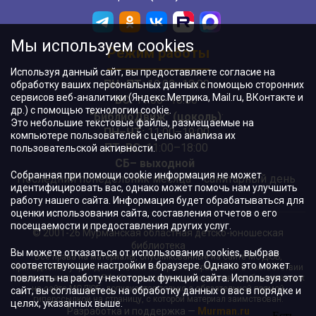
Мы используем cookies
Режим работы
Используя данный сайт, вы предоставляете согласие на
ПН–ПТ:
10:00–18:00
обработку ваших персональных данных с помощью сторонних
сервисов веб-аналитики (Яндекс.Метрика, Mail.ru, ВКонтакте и
ВС:
11:00–18:00
др.) с помощью технологии cookie.
"БиблиоДвиж" (цоколь)
:
Это небольшие текстовые файлы, размещаемые на
ПН–ЧТ
:
11:00–19:00
компьютере пользователей с целью анализа их
ПТ, ВС:
11:00–18:00
пользовательской активности.
СБ– выходной
Собранная при помощи cookie информация не может
Последний понедельник месяца – санитарный день
идентифицировать вас, однако может помочь нам улучшить
работу нашего сайта. Информация будет обрабатываться для
оценки использования сайта, составления отчетов о его
посещаемости и предоставления других услуг.
© 2001-26 Мурманская областная детско-юношеская
библиотека
Вы можете отказаться от использования cookies, выбрав
Все права на материалы, опубликованные на сайте МОДЮБ,
соответствующие настройки в браузере. Однако это может
принадлежат учреждению и/или авторам и охраняются в соответствии
повлиять на работу некоторых функций сайта. Используя этот
с законодательством РФ. Использование материалов, опубликованных
на сайте МОДЮБ, допускается только с обязательной прямой
сайт, вы соглашаетесь на обработку данных о вас в порядке и
гиперссылкой на страницу, с которой материал заимствован.
целях, указанных выше.
Разработка и поддержка —
Murman.ru