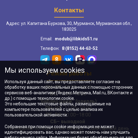
Контакты
Адрес: ул. Капитана Буркова, 30, Мурманск, Мурманская обл.,
183025
Email:
modub@libkids51.ru
Телефон:
8 (8152) 44-63-52
Мы используем cookies
Режим работы
Используя данный сайт, вы предоставляете согласие на
ПН–ПТ:
10:00–18:00
обработку ваших персональных данных с помощью сторонних
сервисов веб-аналитики (Яндекс.Метрика, Mail.ru, ВКонтакте и
ВС:
11:00–18:00
др.) с помощью технологии cookie.
"БиблиоДвиж" (цоколь)
:
Это небольшие текстовые файлы, размещаемые на
ПН–ЧТ
:
11:00–19:00
компьютере пользователей с целью анализа их
ПТ, ВС:
11:00–18:00
пользовательской активности.
СБ– выходной
Собранная при помощи cookie информация не может
Последний понедельник месяца – санитарный день
идентифицировать вас, однако может помочь нам улучшить
работу нашего сайта. Информация будет обрабатываться для