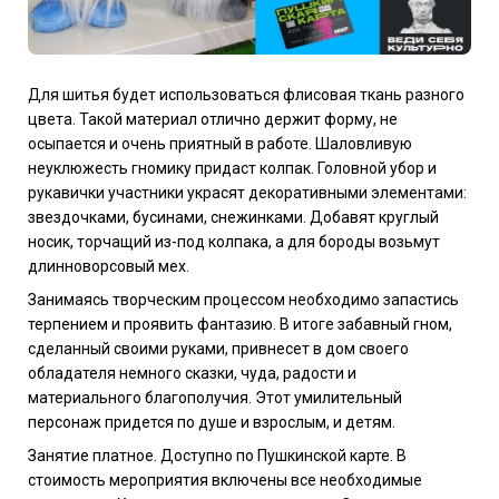
Для шитья будет использоваться флисовая ткань разного
цвета. Такой материал отлично держит форму, не
осыпается и очень приятный в работе. Шаловливую
неуклюжесть гномику придаст колпак. Головной убор и
рукавички участники украсят декоративными элементами:
звездочками, бусинами, снежинками. Добавят круглый
носик, торчащий из-под колпака, а для бороды возьмут
длинноворсовый мех.
Занимаясь творческим процессом необходимо запастись
терпением и проявить фантазию. В итоге забавный гном,
сделанный своими руками, привнесет в дом своего
обладателя немного сказки, чуда, радости и
материального благополучия. Этот умилительный
персонаж придется по душе и взрослым, и детям.
Занятие платное. Доступно по Пушкинской карте.
В
стоимость мероприятия включены все необходимые