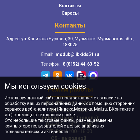
Контакты
Опросы
Контакты
Адрес: ул. Капитана Буркова, 30, Мурманск, Мурманская обл.,
183025
Email:
modub@libkids51.ru
Телефон:
8 (8152) 44-63-52
Мы используем cookies
Режим работы
Используя данный сайт, вы предоставляете согласие на
ПН–ПТ:
10:00–18:00
обработку ваших персональных данных с помощью сторонних
сервисов веб-аналитики (Яндекс.Метрика, Mail.ru, ВКонтакте и
ВС:
11:00–18:00
др.) с помощью технологии cookie.
"БиблиоДвиж" (цоколь)
:
Это небольшие текстовые файлы, размещаемые на
ПН–ЧТ
:
11:00–19:00
компьютере пользователей с целью анализа их
ПТ, ВС:
11:00–18:00
пользовательской активности.
СБ– выходной