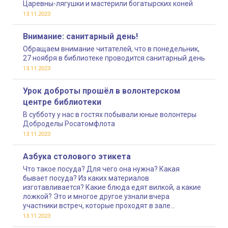
Царевны-лягушки и мастерили богатырских коней
13.11.2023
Внимание: санитарный день!
Обращаем внимание читателей, что в понедельник,
27 ноября в библиотеке проводится санитарный день
13.11.2023
Урок доброты прошёл в волонтерском
центре библиотеки
В субботу у нас в гостях побывали юные волонтеры
Доброделы Росатомфлота
13.11.2023
Азбука столового этикета
Что такое посуда? Для чего она нужна? Какая
бывает посуда? Из каких материалов
изготавливается? Какие блюда едят вилкой, а какие
ложкой? Это и многое другое узнали вчера
участники встреч, которые проходят в зале
психологической поддержки читателей центра
13.11.2023
чтения «Читай и познавай» в рамках цикла «Азбука