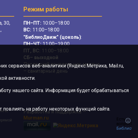
Режим работы
, 30,
ПН–ПТ:
10:00–18:00
,
ВС:
11:00–18:00
"БиблиоДвиж" (цоколь)
:
ПН–ЧТ
:
11:00–19:00
ПТ, ВС:
11:00–18:00
СБ– выходной
Последний понедельник месяца
х сервисов веб-аналитики (Яндекс.Метрика, Mail.ru,
– санитарный день
ой активности.
боту нашего сайта. Информация будет обрабатываться
 повлиять на работу некоторых функций сайта.
ию и/
Разработка и поддержка —
Murman.ru
 прямой