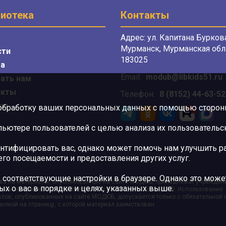
иотека
Контакты
Адрес: ул. Капитана Буркова
Мурманск, Мурманская обл.
сти
183025
а
Email:
modub@libkids51.ru
ать нам
акты
Телефон:
8 (8152) 44-63-52
сы
 обработку ваших персональных данных с помощью сторонни
ютере пользователей с целью анализа их пользовательск
нтифицировать вас, однако может помочь нам улучшить ра
 его посещаемости и предоставления других услуг.
 соответствующие настройки в браузере. Однако это может
ва на материалы, опубликованные на сайте МОДЮБ, принадлежат учрежден
ых о вас в порядке и целях, указанных выше.
орам и охраняются в соответствии с законодательством РФ. Использование
лов, опубликованных на сайте МОДЮБ, допускается только с обязательной
ылкой на страницу, с которой материал заимствован.