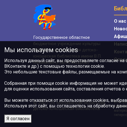
Библ
О нас
Ново
Афиш
Государственное областное
бюджетное учреждение культуры
Напис
Мы используем cookies
«Мурманская областная детско-
Конт
юношеская библиотека имени В.П.
Опро
Используя данный сайт, вы предоставляете согласие на
Махаевой» (ГОБУК МОДЮБ)
ВКонтакте и др.) с помощью технологии cookie.
Это небольшие текстовые файлы, размещаемые на компь
Собранная при помощи cookie информация не может иде
для оценки использования сайта, составления отчетов о
Вы можете отказаться от использования cookies, выбрав
© 2001-26 Мурманская областная
Все пра
Используя этот сайт, вы соглашаетесь на обработку данн
или авт
детско-юношеская библиотека
материа
гиперсс
Я согласен