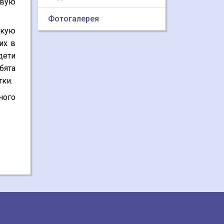
овую
Фотогалерея
лкую
их в
дети
бята
тки.
ного