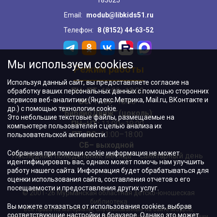
183025
Email:
modub@libkids51.ru
Телефон:
8 (8152) 44-63-52
Мы используем cookies
Режим работы
Используя данный сайт, вы предоставляете согласие на
ПН–ПТ:
10:00–18:00
обработку ваших персональных данных с помощью сторонних
сервисов веб-аналитики (Яндекс.Метрика, Mail.ru, ВКонтакте и
ВС:
11:00–18:00
др.) с помощью технологии cookie.
"БиблиоДвиж" (цоколь)
:
Это небольшие текстовые файлы, размещаемые на
ПН–ЧТ
:
11:00–19:00
компьютере пользователей с целью анализа их
ПТ, ВС:
11:00–18:00
пользовательской активности.
СБ– выходной
Собранная при помощи cookie информация не может
Последний понедельник месяца – санитарный день
идентифицировать вас, однако может помочь нам улучшить
работу нашего сайта. Информация будет обрабатываться для
оценки использования сайта, составления отчетов о его
посещаемости и предоставления других услуг.
© 2001-26 Мурманская областная детско-юношеская
библиотека
Вы можете отказаться от использования cookies, выбрав
Все права на материалы, опубликованные на сайте МОДЮБ,
соответствующие настройки в браузере. Однако это может
принадлежат учреждению и/или авторам и охраняются в соответствии