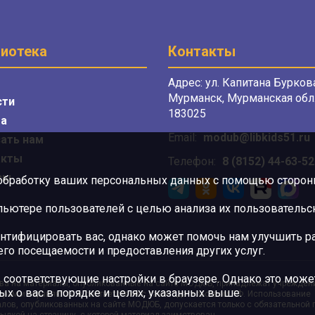
иотека
Контакты
Адрес: ул. Капитана Буркова
Мурманск, Мурманская обл.
сти
183025
а
Email:
modub@libkids51.ru
ать нам
акты
Телефон:
8 (8152) 44-63-52
сы
 обработку ваших персональных данных с помощью сторонни
ютере пользователей с целью анализа их пользовательск
нтифицировать вас, однако может помочь нам улучшить ра
 его посещаемости и предоставления других услуг.
 соответствующие настройки в браузере. Однако это может
ва на материалы, опубликованные на сайте МОДЮБ, принадлежат учрежден
ых о вас в порядке и целях, указанных выше.
орам и охраняются в соответствии с законодательством РФ. Использование
лов, опубликованных на сайте МОДЮБ, допускается только с обязательной