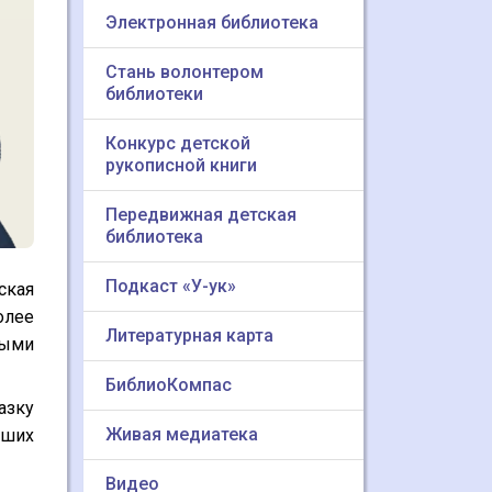
Электронная библиотека
Стань волонтером
библиотеки
Конкурс детской
рукописной книги
Передвижная детская
библиотека
Подкаст «У-ук»
ская
олее
Литературная карта
ными
БиблиоКомпас
азку
Живая медиатека
вших
Видео