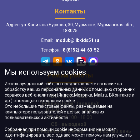
Контакты
Адрес: ул. Капитана Буркова, 30, Мурманск, Мурманская обл.,
183025
Email:
modub@libkids51.ru
Телефон:
8 (8152) 44-63-52
Мы используем cookies
Режим работы
Используя данный сайт, вы предоставляете согласие на
ПН–ПТ:
10:00–18:00
обработку ваших персональных данных с помощью сторонних
сервисов веб-аналитики (Яндекс.Метрика, Mail.ru, ВКонтакте и
ВС:
11:00–18:00
др.) с помощью технологии cookie.
"БиблиоДвиж" (цоколь)
:
Это небольшие текстовые файлы, размещаемые на
ПН–ЧТ
:
11:00–19:00
компьютере пользователей с целью анализа их
ПТ, ВС:
11:00–18:00
пользовательской активности.
СБ– выходной
Собранная при помощи cookie информация не может
Последний понедельник месяца – санитарный день
идентифицировать вас, однако может помочь нам улучшить