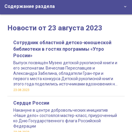
Содержание раздела
Новости от 23 августа 2023
Сотрудник областной детско-юношеской
библиотеки в гостях программы «Утро
России»
Выпуск посвящён Музею детской рукописной книги и
его экспонатам. Вячеслав Переславцев и
Александра Забелина, обладатели Гран-при и
первого места конкурса Детской рукописной книги
этого года поделились источниками вдохновения на
создание своих потрясающих работ и творческими
23.08.2023
планами на будущее
Сердце России
Накануне в центре добровольческих инициатив
«Наше дело» состоялся мастер-класс, приуроченный
ко Дню Государственного флага Российской
Федерации