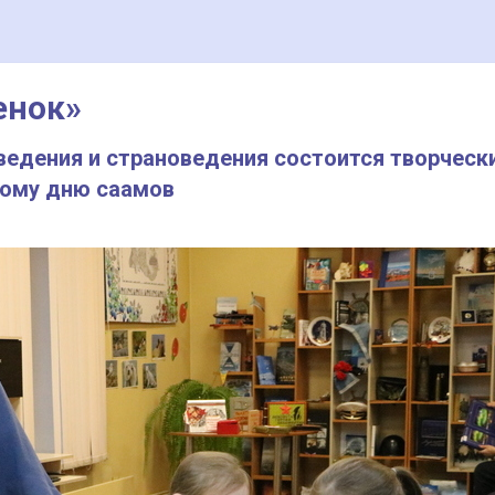
енок»
еведения и страноведения состоится творческ
ому дню саамов