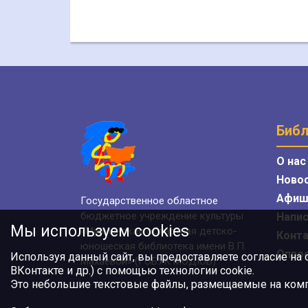
Библ
О нас
Ново
Афиш
Государственное областное
бюджетное учреждение культуры
Напис
Мы используем cookies
«Мурманская областная детско-
Конт
юношеская библиотека имени В.П.
Опро
Используя данный сайт, вы предоставляете согласие на
Махаевой» (ГОБУК МОДЮБ)
ВКонтакте и др.) с помощью технологии cookie.
Это небольшие текстовые файлы, размещаемые на компь