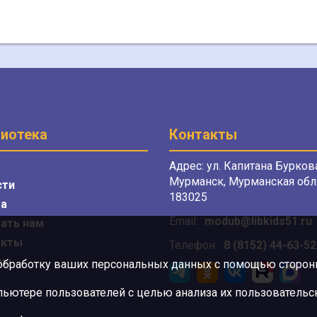
иотека
Контакты
Адрес: ул. Капитана Буркова
Мурманск, Мурманская обл.
сти
183025
а
Email:
modub@libkids51.ru
ать нам
акты
Телефон:
8 (8152) 44-63-52
сы
 обработку ваших персональных данных с помощью сторонни
ютере пользователей с целью анализа их пользовательск