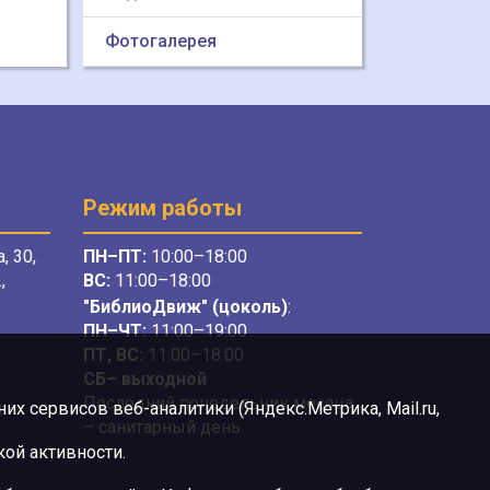
Фотогалерея
Режим работы
, 30,
ПН–ПТ:
10:00–18:00
,
ВС:
11:00–18:00
"БиблиоДвиж" (цоколь)
:
ПН–ЧТ
:
11:00–19:00
ПТ, ВС:
11:00–18:00
СБ– выходной
Последний понедельник месяца
х сервисов веб-аналитики (Яндекс.Метрика, Mail.ru,
– санитарный день
ой активности.