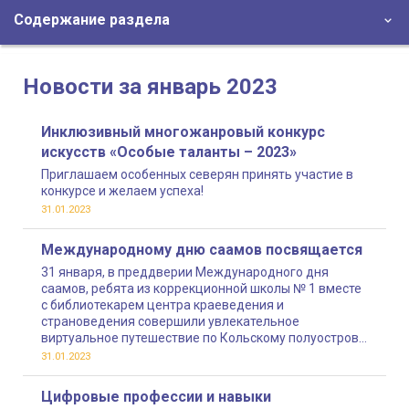
Содержание раздела
Новости за январь 2023
Инклюзивный многожанровый конкурс
искусств «Особые таланты – 2023»
Приглашаем особенных северян принять участие в
конкурсе и желаем успеха!
31.01.2023
Международному дню саамов посвящается
31 января, в преддверии Международного дня
саамов, ребята из коррекционной школы № 1 вместе
с библиотекарем центра краеведения и
страноведения совершили увлекательное
виртуальное путешествие по Кольскому полуострову
и познакомились с коренными жителями нашего края
31.01.2023
Цифровые профессии и навыки