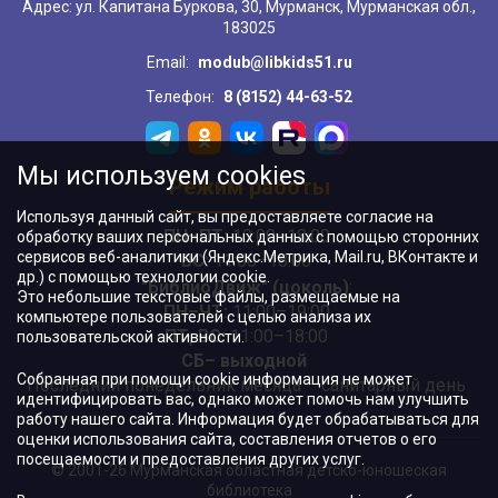
Адрес: ул. Капитана Буркова, 30, Мурманск, Мурманская обл.,
183025
Email:
modub@libkids51.ru
Телефон:
8 (8152) 44-63-52
Мы используем cookies
Режим работы
Используя данный сайт, вы предоставляете согласие на
ПН–ПТ:
10:00–18:00
обработку ваших персональных данных с помощью сторонних
сервисов веб-аналитики (Яндекс.Метрика, Mail.ru, ВКонтакте и
ВС:
11:00–18:00
др.) с помощью технологии cookie.
"БиблиоДвиж" (цоколь)
:
Это небольшие текстовые файлы, размещаемые на
ПН–ЧТ
:
11:00–19:00
компьютере пользователей с целью анализа их
ПТ, ВС:
11:00–18:00
пользовательской активности.
СБ– выходной
Собранная при помощи cookie информация не может
Последний понедельник месяца – санитарный день
идентифицировать вас, однако может помочь нам улучшить
работу нашего сайта. Информация будет обрабатываться для
оценки использования сайта, составления отчетов о его
посещаемости и предоставления других услуг.
© 2001-26 Мурманская областная детско-юношеская
библиотека