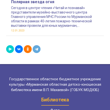
Полярная звезда огня
Сегодня в центре чтения «Читай и познавай»
представители музейно-выставочного центра
Главного управления МЧС России по Мурманской
области в рамках 40-летия пожарно-технической
выставки провели для юных мурманчан,
воспитанников детского сада № 78,
12.01.2023
просветительское мероприятие
Государственное областное бюджетное учреждение
культуры «Мурманская областная детско-юношеская
библиотека имени В.П. Махаевой» (ГОБУК МОДЮБ)
Библиотека