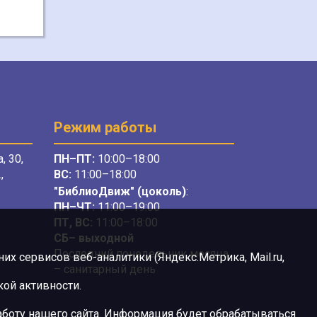
Режим работы
, 30,
ПН–ПТ:
10:00–18:00
,
ВС:
11:00–18:00
"БиблиоДвиж" (цоколь)
:
ПН–ЧТ
:
11:00–19:00
ПТ, ВС:
11:00–18:00
СБ– выходной
Последний понедельник месяца
х сервисов веб-аналитики (Яндекс.Метрика, Mail.ru,
– санитарный день
ой активности.
боту нашего сайта. Информация будет обрабатываться