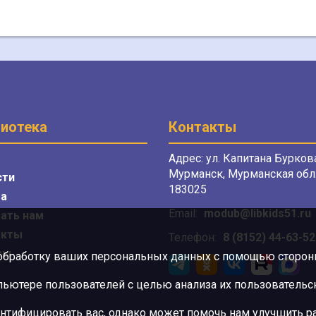
иотека
Контакты
Адрес: ул. Капитана Буркова
Мурманск, Мурманская обл.
сти
183025
а
Email:
modub@libkids51.ru
ать нам
акты
Телефон:
8 (8152) 44-63-52
сы
 обработку ваших персональных данных с помощью сторонни
ютере пользователей с целью анализа их пользовательск
нтифицировать вас, однако может помочь нам улучшить ра