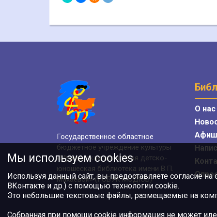
Библ
О нас
Ново
Афиш
Государственное областное
бюджетное учреждение культуры
Напис
Мы используем cookies
«Мурманская областная детско-
Конт
юношеская библиотека имени В.П.
Опро
Используя данный сайт, вы предоставляете согласие на
Махаевой» (ГОБУК МОДЮБ)
ВКонтакте и др.) с помощью технологии cookie.
Это небольшие текстовые файлы, размещаемые на компь
Собранная при помощи cookie информация не может иде