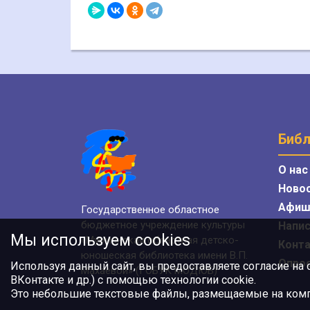
Библ
О нас
Ново
Афиш
Государственное областное
бюджетное учреждение культуры
Напис
Мы используем cookies
«Мурманская областная детско-
Конт
юношеская библиотека имени В.П.
Опро
Используя данный сайт, вы предоставляете согласие на
Махаевой» (ГОБУК МОДЮБ)
ВКонтакте и др.) с помощью технологии cookie.
Это небольшие текстовые файлы, размещаемые на компь