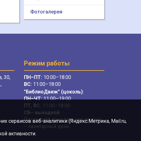
Фотогалерея
Режим работы
, 30,
ПН–ПТ:
10:00–18:00
,
ВС:
11:00–18:00
"БиблиоДвиж" (цоколь)
:
ПН–ЧТ
:
11:00–19:00
ПТ, ВС:
11:00–18:00
СБ– выходной
Последний понедельник месяца
х сервисов веб-аналитики (Яндекс.Метрика, Mail.ru,
– санитарный день
ой активности.