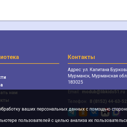
иотека
Контакты
Адрес: ул. Капитана Буркова
Мурманск, Мурманская обл.
сти
183025
а
Email:
modub@libkids51.ru
ать нам
акты
Телефон:
8 (8152) 44-63-52
сы
 обработку ваших персональных данных с помощью сторонни
ютере пользователей с целью анализа их пользовательск