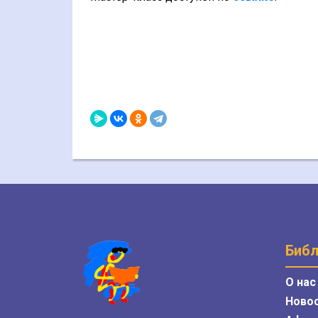
Библ
О нас
Ново