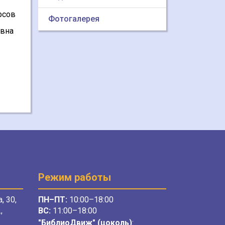
рсов
Фотогалерея
евна
Режим работы
, 30,
ПН–ПТ:
10:00–18:00
,
ВС:
11:00–18:00
"БиблиоДвиж" (цоколь)
: