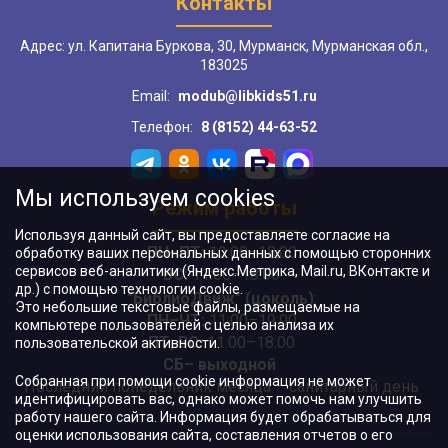
Контакты
Адрес: ул. Капитана Буркова, 30, Мурманск, Мурманская обл.,
183025
Email:
modub@libkids51.ru
Телефон:
8 (8152) 44-63-52
Мы используем cookies
Режим работы
Используя данный сайт, вы предоставляете согласие на
ПН–ПТ:
10:00–18:00
обработку ваших персональных данных с помощью сторонних
сервисов веб-аналитики (Яндекс.Метрика, Mail.ru, ВКонтакте и
ВС:
11:00–18:00
др.) с помощью технологии cookie.
"БиблиоДвиж" (цоколь)
:
Это небольшие текстовые файлы, размещаемые на
ПН–ЧТ
:
11:00–19:00
компьютере пользователей с целью анализа их
ПТ, ВС:
11:00–18:00
пользовательской активности.
СБ– выходной
Собранная при помощи cookie информация не может
Последний понедельник месяца – санитарный день
идентифицировать вас, однако может помочь нам улучшить
работу нашего сайта. Информация будет обрабатываться для
оценки использования сайта, составления отчетов о его