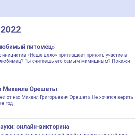
 2022
любимый питомец»
 инициатив «Наше дело» приглашает принять участие в
ть любимец? Ты считаешь его самым мимишным? Покажи
ло Михаила Орешеты
ел от нас Михаил Григорьевич Орешета. Не хочется верить 
же год
ауки: онлайн-викторина
урсов приглашает читателей пройти интерактивный тест