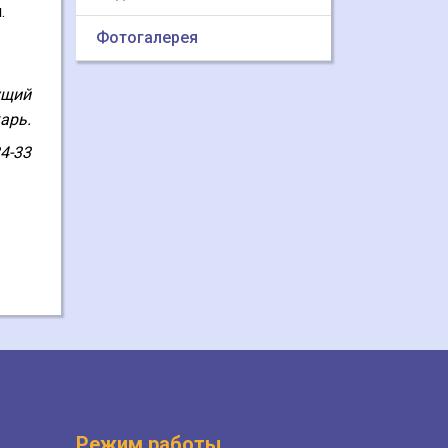
.
Фотогалерея
ущий
арь.
34-33
Режим работы