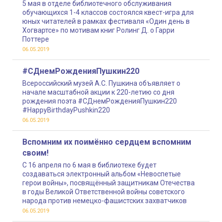
5 мая в отделе библиотечного обслуживания
обучающихся 1-4 классов состоялся квест-игра для
юных читателей в рамках фестиваля «Один день в
Хогвартсе» по мотивам книг Ролинг Д. о Гарри
Поттере
06.05.2019
#СДнемРожденияПушкин220
Всероссийский музей А.С. Пушкина объявляет о
начале масштабной акции к 220-летию со дня
рождения поэта #СДнемРожденияПушкин220
#HappyBirthdayPushkin220
06.05.2019
Вспомним их поимённо сердцем вспомним
своим!
С 16 апреля по 6 мая в библиотеке будет
создаваться электронный альбом «Невоспетые
герои войны», посвящённый защитникам Отечества
в годы Великой Ответственной войны советского
народа против немецко-фашистских захватчиков
06.05.2019