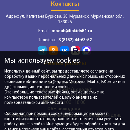
Контакты
Адрес: ул. Капитана Буркова, 30, Мурманск, Мурманская обл.,
183025
Email:
modub@libkids51.ru
Телефон:
8 (8152) 44-63-52
Мы используем cookies
Режим работы
Используя данный сайт, вы предоставляете согласие на
ПН–ПТ:
10:00–18:00
обработку ваших персональных данных с помощью сторонних
сервисов веб-аналитики (Яндекс.Метрика, Mail.ru, ВКонтакте и
ВС:
11:00–18:00
др.) с помощью технологии cookie.
"БиблиоДвиж" (цоколь)
:
Это небольшие текстовые файлы, размещаемые на
ПН–ЧТ
:
11:00–19:00
компьютере пользователей с целью анализа их
ПТ, ВС:
11:00–18:00
пользовательской активности.
СБ– выходной
Собранная при помощи cookie информация не может
Последний понедельник месяца – санитарный день
идентифицировать вас, однако может помочь нам улучшить
работу нашего сайта. Информация будет обрабатываться для
оценки использования сайта, составления отчетов о его