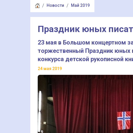
Новости
Май 2019
Праздник юных писат
23 мая в Большом концертном з
торжественный Праздник юных п
конкурса детской рукописной к
24 мая 2019