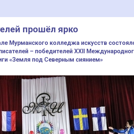
елей прошёл ярко
але Мурманского колледжа искусств состоял
исателей – победителей XXII Международно
ниги «Земля под Северным сиянием»